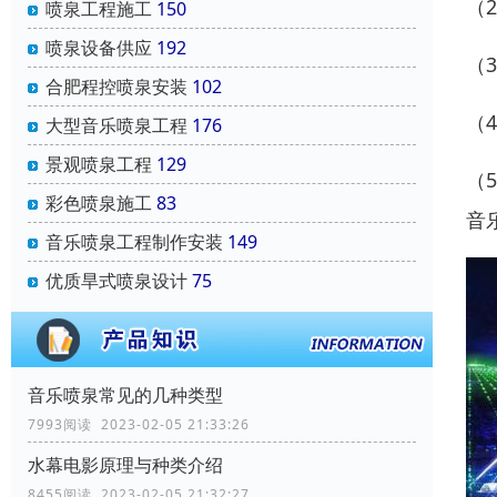
（
喷泉工程施工
150
喷泉设备供应
192
（
合肥程控喷泉安装
102
（
大型音乐喷泉工程
176
景观喷泉工程
129
（
彩色喷泉施工
83
音
音乐喷泉工程制作安装
149
优质旱式喷泉设计
75
音乐喷泉常见的几种类型
7993阅读 2023-02-05 21:33:26
水幕电影原理与种类介绍
8455阅读 2023-02-05 21:32:27