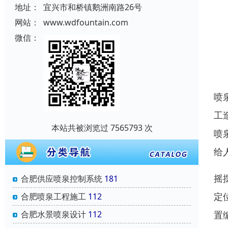
地址：
宜兴市和桥镇鹅洲南路26号
网站：
www.wdfountain.com
微信：
喷
工
本站共被浏览过 7565793 次
喷
给
摇
合肥供应喷泉控制系统
181
定
合肥喷泉工程施工
112
置
合肥水景喷泉设计
112