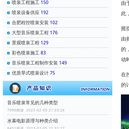
喷泉工程施工
150
由
喷泉设备供应
192
此
合肥程控喷泉安装
102
摇
大型音乐喷泉工程
176
由
景观喷泉工程
129
的
彩色喷泉施工
83
动
音乐喷泉工程制作安装
149
优质旱式喷泉设计
75
在
的
音乐喷泉常见的几种类型
7990阅读 2023-02-05 21:33:26
水幕电影原理与种类介绍
8451阅读 2023-02-05 21:32:27