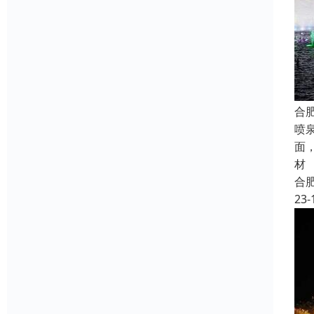
合
喷
面
材
合
23-