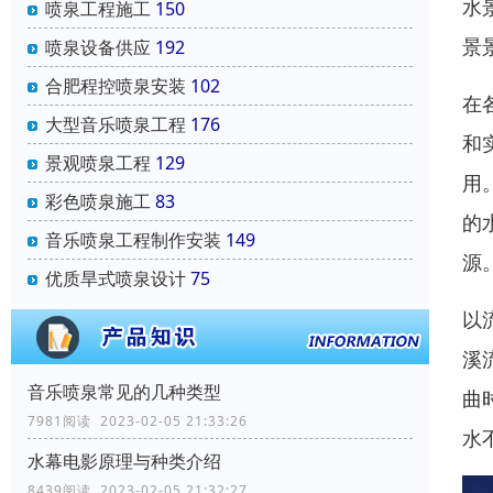
水
喷泉工程施工
150
景
喷泉设备供应
192
合肥程控喷泉安装
102
在
大型音乐喷泉工程
176
和
景观喷泉工程
129
用
彩色喷泉施工
83
的
音乐喷泉工程制作安装
149
源
优质旱式喷泉设计
75
以
溪
音乐喷泉常见的几种类型
曲
7981阅读 2023-02-05 21:33:26
水
水幕电影原理与种类介绍
8439阅读 2023-02-05 21:32:27