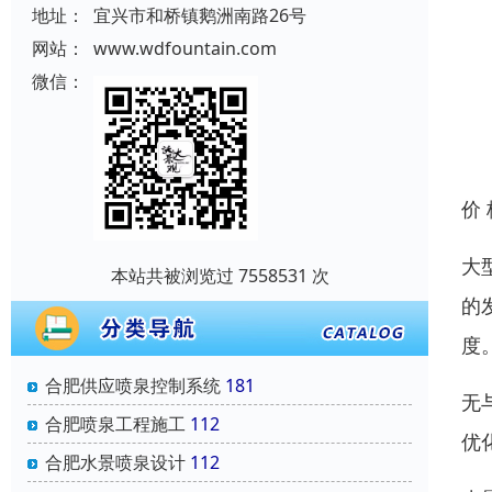
地址：
宜兴市和桥镇鹅洲南路26号
网站：
www.wdfountain.com
微信：
价
大
本站共被浏览过 7558531 次
的
度
合肥供应喷泉控制系统
181
无
合肥喷泉工程施工
112
优
合肥水景喷泉设计
112