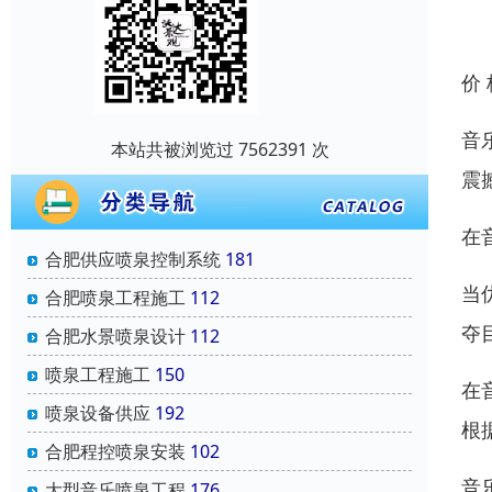
价
音
本站共被浏览过 7562391 次
震
在
合肥供应喷泉控制系统
181
当
合肥喷泉工程施工
112
夺
合肥水景喷泉设计
112
喷泉工程施工
150
在
喷泉设备供应
192
根
合肥程控喷泉安装
102
音
大型音乐喷泉工程
176