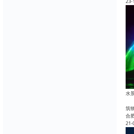
23-
水
喷
筑
合
21-