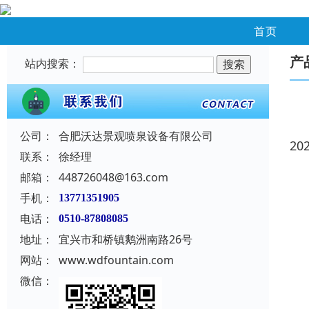
首页
产
站内搜索：
公司：
合肥沃达景观喷泉设备有限公司
20
联系：
徐经理
邮箱：
448726048@163.com
手机：
13771351905
电话：
0510-87808085
地址：
宜兴市和桥镇鹅洲南路26号
网站：
www.wdfountain.com
微信：