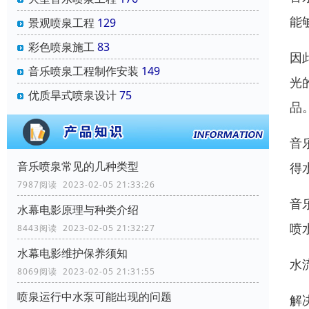
能
景观喷泉工程
129
彩色喷泉施工
83
因
音乐喷泉工程制作安装
149
光
优质旱式喷泉设计
75
品
音
音乐喷泉常见的几种类型
得
7987阅读 2023-02-05 21:33:26
音
水幕电影原理与种类介绍
喷
8443阅读 2023-02-05 21:32:27
水幕电影维护保养须知
水
8069阅读 2023-02-05 21:31:55
喷泉运行中水泵可能出现的问题
解