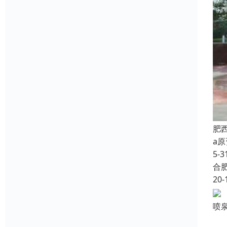
肥
a
5-
合
20-
喷
音