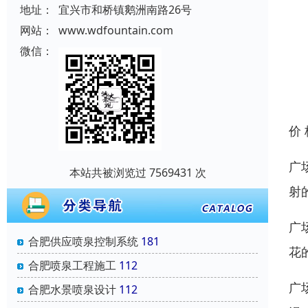
地址：
宜兴市和桥镇鹅洲南路26号
网站：
www.wdfountain.com
微信：
价
广
本站共被浏览过 7569431 次
射
广
合肥供应喷泉控制系统
181
花
合肥喷泉工程施工
112
广
合肥水景喷泉设计
112