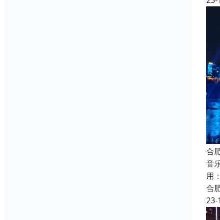
23-
合
音
用
合
23-