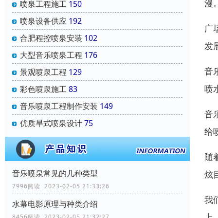
漫
喷泉工程施工
150
喷泉设备供应
192
广
合肥程控喷泉安装
102
发
大型音乐喷泉工程
176
音
景观喷泉工程
129
喷
彩色喷泉施工
83
音乐喷泉工程制作安装
149
音
优质旱式喷泉设计
75
给
随
音乐喷泉常见的几种类型
炫
7996阅读 2023-02-05 21:33:26
我
水幕电影原理与种类介绍
上
8456阅读 2023-02-05 21:32:27