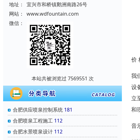
地址：
宜兴市和桥镇鹅洲南路26号
网站：
www.wdfountain.com
微信：
价
我
本站共被浏览过 7569551 次
设
立
和
合肥供应喷泉控制系统
181
合肥喷泉工程施工
112
音
合肥水景喷泉设计
112