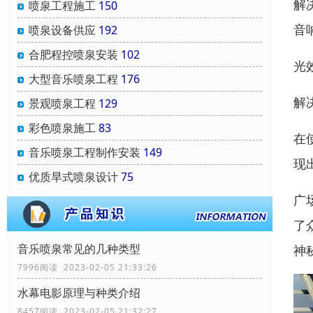
解
喷泉工程施工
150
音
喷泉设备供应
192
合肥程控喷泉安装
102
光
大型音乐喷泉工程
176
解
景观喷泉工程
129
彩色喷泉施工
83
在
音乐喷泉工程制作安装
149
现
优质旱式喷泉设计
75
广
了
音乐喷泉常见的几种类型
神
7996阅读 2023-02-05 21:33:26
水幕电影原理与种类介绍
8457阅读 2023-02-05 21:32:27