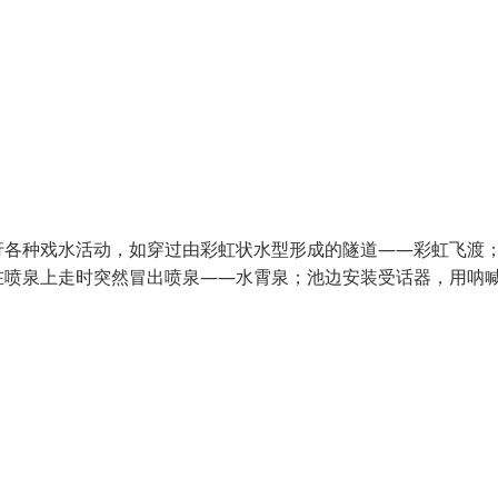
行各种戏水活动，如穿过由彩虹状水型形成的隧道——彩虹飞渡
在喷泉上走时突然冒出喷泉——水霄泉；池边安装受话器，用呐