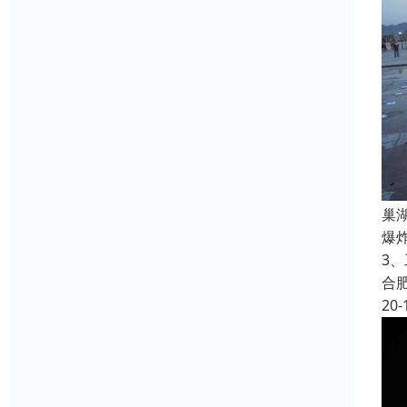
巢
爆
3、
合
20-