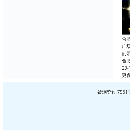
合
广
们
合
23-
更
被浏览过 756