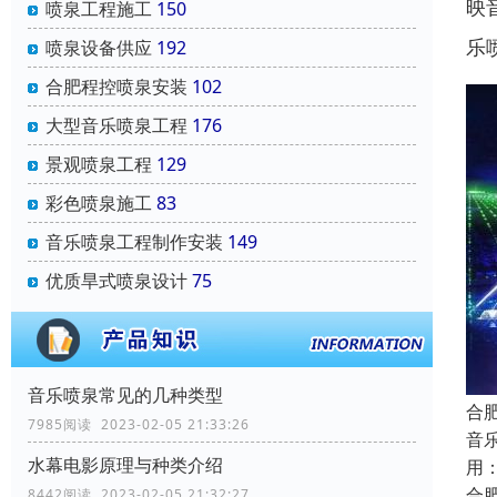
映
喷泉工程施工
150
乐
喷泉设备供应
192
合肥程控喷泉安装
102
大型音乐喷泉工程
176
景观喷泉工程
129
彩色喷泉施工
83
音乐喷泉工程制作安装
149
优质旱式喷泉设计
75
音乐喷泉常见的几种类型
合
7985阅读 2023-02-05 21:33:26
音
水幕电影原理与种类介绍
用
合
8442阅读 2023-02-05 21:32:27