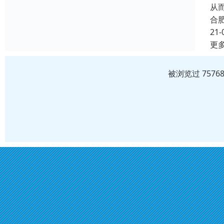
从
合
21-
更
被浏览过 757