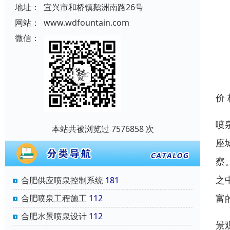
地址：
宜兴市和桥镇鹅洲南路26号
网站：
www.wdfountain.com
微信：
价
喷
本站共被浏览过 7576858 次
座
察
之
合肥供应喷泉控制系统
181
富
合肥喷泉工程施工
112
合肥水景喷泉设计
112
景