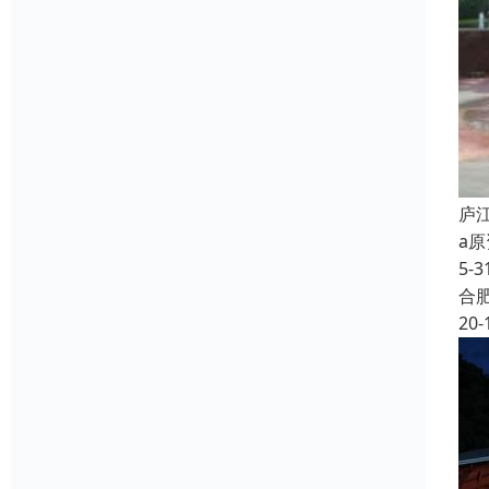
庐
a
5-
合
20-