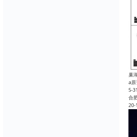
巢
a
5-
合
20-