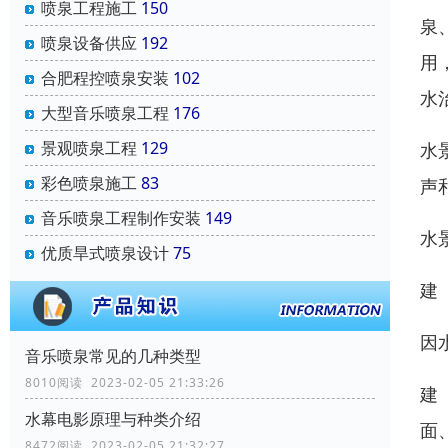
喷泉工程施工
150
泉
喷泉设备供应
192
用
合肥程控喷泉安装
102
水
大型音乐喷泉工程
176
景观喷泉工程
129
水
彩色喷泉施工
83
声
音乐喷泉工程制作安装
149
水
优质旱式喷泉设计
75
建
因
音乐喷泉常见的几种类型
8010阅读 2023-02-05 21:33:26
建
水幕电影原理与种类介绍
面
8472阅读 2023-02-05 21:32:27